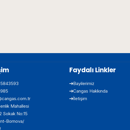
işim
Faydalı Linkler
05843593
Bayilerimiz
4985
Cangas Hakkında
@cangas.com.tr
İletişim
nlik Mahallesi
2 Sokak No:15
ent-Bornova/
R