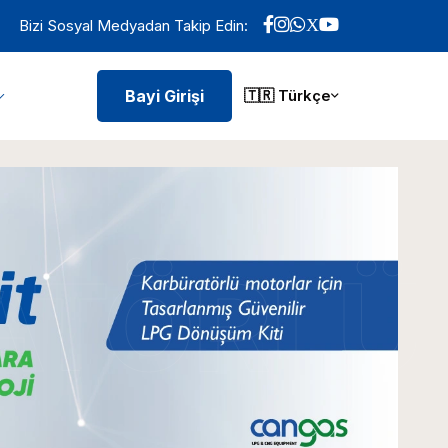
Bizi Sosyal Medyadan Takip Edin:
Bayi Girişi
🇹🇷 Türkçe
ATÖRLÜ