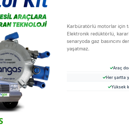
Karbüratörlü motorlar için ta
Elektronik redüktörlü, karar
senaryoda gaz basıncını de
yaşatmaz.
Araç doğ
Her şartta
Yüksek k