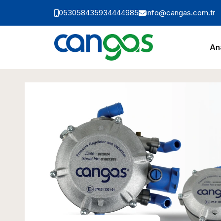
05305843593
4444985
info@cangas.com.tr
An