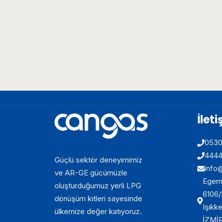
İlet
053
444
Güçlü sektör deneyimimiz
info
ve AR-GE gücümüzle
Egeme
oluşturduğumuz yerli LPG
6106/
dönüşüm kitleri sayesinde
Işıkk
ülkemize değer katıyoruz.
İZMİ