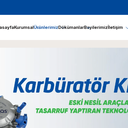
asayfa
Kurumsal
Ürünlerimiz
Dökümanlar
Bayilerimiz
İletişim
KARBÜR