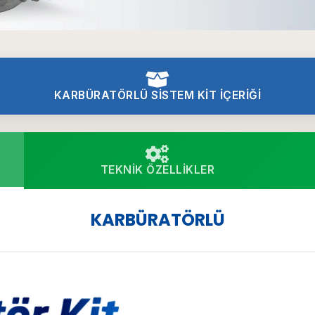
KARBÜRATÖRLÜ SISTEM KIT İÇERIĞI
TEKNIK ÖZELLIKLER
KARBÜRATÖRLÜ