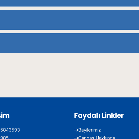
işim
Faydalı Linkler
05843593
Bayilerimiz
4985
Cangas Hakkında