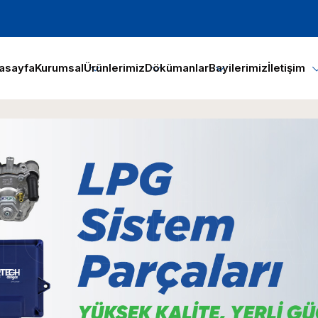
asayfa
Kurumsal
Ürünlerimiz
Dökümanlar
Bayilerimiz
İletişim
ULTIVA