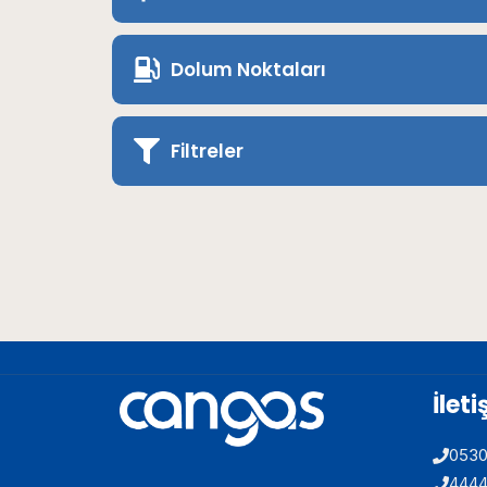
Dolum Noktaları
Filtreler
İlet
053
444