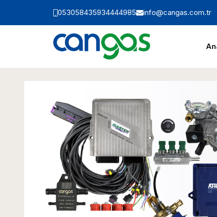
05305843593
4444985
info@cangas.com.tr
An
M