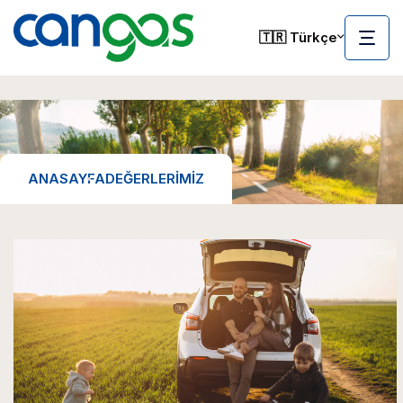
🇹🇷 Türkçe
ANASAYFA
DEĞERLERIMIZ